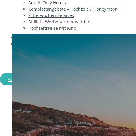
Adults Only Hotels
Komplettangebote – Hochzeit & Honeymoon
Flitterwochen-Services
Affiliate Werbepartner werden
Hochzeitsreise mit Kind
Ratgeber
Über uns
Flitterwochen & Hochzeits
Angebote entdecken
Persönlich beraten lassen