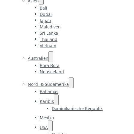
Asien
Bali
Dubai
Japan
Malediven
Sri Lanka
Thailand
Vietnam
Australien
Bora Bora
Neuseeland
Nord- & Südamerika
Bahamas
Karibik
Dominikanische Republik
Mexiko
USA