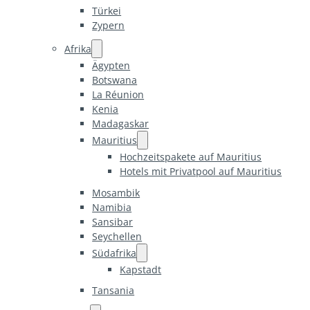
Türkei
Zypern
Afrika
Ägypten
Botswana
La Réunion
Kenia
Madagaskar
Mauritius
Hochzeitspakete auf Mauritius
Hotels mit Privatpool auf Mauritius
Mosambik
Namibia
Sansibar
Seychellen
Südafrika
Kapstadt
Tansania