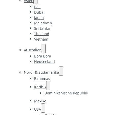
Asien
Bali
Dubai
Japan
Malediven
Sri Lanka
Thailand
Vietnam
Australien
Bora Bora
Neuseeland
Nord- & Südamerika
Bahamas
Karibik
Dominikanische Republik
Mexiko
USA