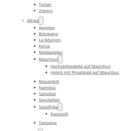
Türkei
Zypern
Afrika
Ägypten
Botswana
La Réunion
Kenia
Madagaskar
Mauritius
Hochzeitspakete auf Mauritius
Hotels mit Privatpool auf Mauritius
Mosambik
Namibia
Sansibar
Seychellen
Südafrika
Kapstadt
Tansania