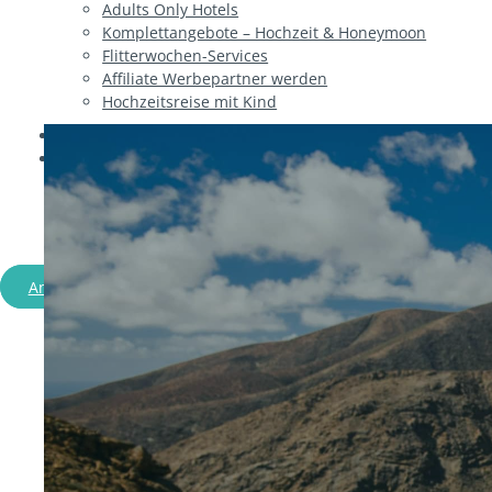
Adults Only Hotels
Komplettangebote – Hochzeit & Honeymoon
Flitterwochen-Services
Affiliate Werbepartner werden
Hochzeitsreise mit Kind
Ratgeber
Über uns
Flitterwochen & Hochzeit
Angebote entdecken
Persönlich beraten lassen