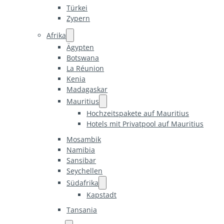
Türkei
Zypern
Afrika
Ägypten
Botswana
La Réunion
Kenia
Madagaskar
Mauritius
Hochzeitspakete auf Mauritius
Hotels mit Privatpool auf Mauritius
Mosambik
Namibia
Sansibar
Seychellen
Südafrika
Kapstadt
Tansania