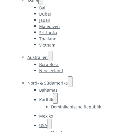
Asien
Bali
Dubai
Japan
Malediven
Sri Lanka
Thailand
Vietnam
Australien
Bora Bora
Neuseeland
Nord- & Südamerika
Bahamas
Karibik
Dominikanische Republik
Mexiko
USA