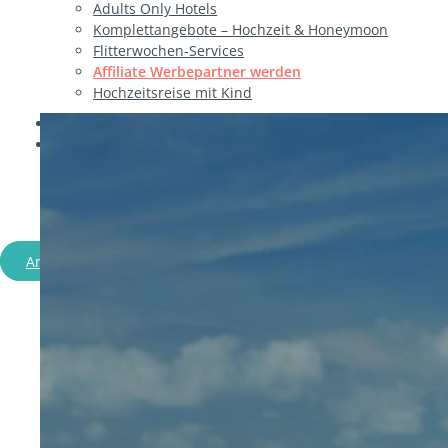
Adults Only Hotels
Komplettangebote – Hochzeit & Honeymoon
Flitterwochen-Services
Affiliate Werbepartner werden
Hochzeitsreise mit Kind
Ratgeber
Über uns
Affiliate Werbepartner w
Angebote entdecken
Persönlich beraten lassen