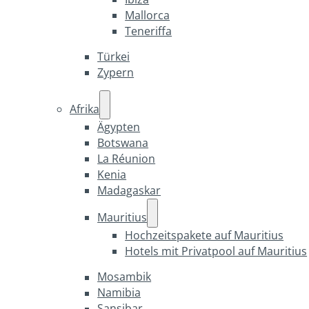
Mallorca
Teneriffa
Türkei
Zypern
Afrika
Ägypten
Botswana
La Réunion
Kenia
Madagaskar
Mauritius
Hochzeitspakete auf Mauritius
Hotels mit Privatpool auf Mauritius
Mosambik
Namibia
Sansibar