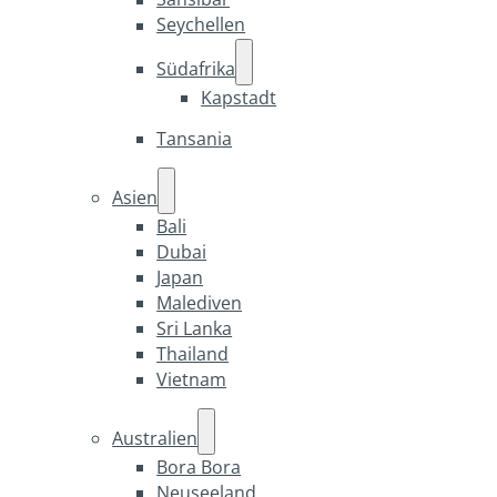
Seychellen
Südafrika
Kapstadt
Tansania
Asien
Bali
Dubai
Japan
Malediven
Sri Lanka
Thailand
Vietnam
Australien
Bora Bora
Neuseeland