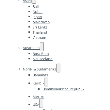
Asien
Bali
Dubai
Japan
Malediven
Sri Lanka
Thailand
Vietnam
Australien
Bora Bora
Neuseeland
Nord- & Südamerika
Bahamas
Karibik
Dominikanische Republik
Mexiko
USA