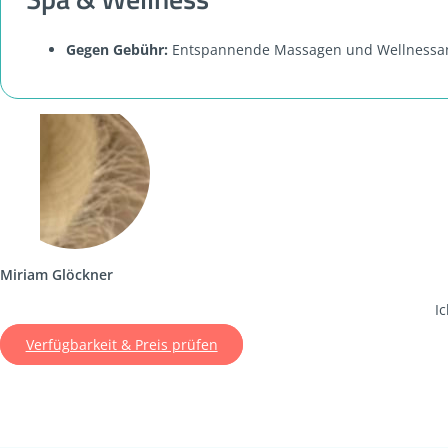
Gegen Gebühr:
Entspannende Massagen und Wellnessan
Miriam Glöckner
I
Verfügbarkeit & Preis prüfen