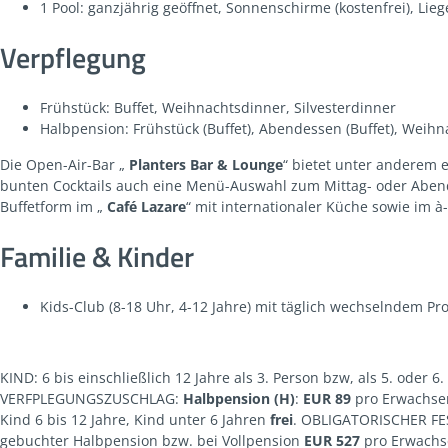
1 Pool: ganzjährig geöffnet, Sonnenschirme (kostenfrei), Lieg
Verpflegung
Frühstück: Buffet, Weihnachtsdinner, Silvesterdinner
Halbpension: Frühstück (Buffet), Abendessen (Buffet), Weihn
Die Open-Air-Bar „
Planters Bar & Lounge
“ bietet unter anderem 
bunten Cocktails auch eine Menü-Auswahl zum Mittag- oder Abende
Buffetform im „
Café Lazare
“ mit internationaler Küche sowie im à
Familie & Kinder
Kids-Club (8-18 Uhr, 4-12 Jahre) mit täglich wechselndem P
KIND: 6 bis einschließlich 12 Jahre als 3. Person bzw, als 5. oder 
VERFPLEGUNGSZUSCHLAG:
Halbpension
(H)
:
EUR 89
pro Erwachse
Kind 6 bis 12 Jahre, Kind unter 6 Jahren
frei
. OBLIGATORISCHER FE
gebuchter Halbpension bzw. bei Vollpension
EUR 527
pro Erwachs