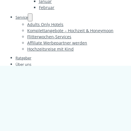
Januar
Februar
Service
Adults Only Hotels
Komplettangebote – Hochzeit & Honeymoon
Flitterwochen-Services
Affiliate Werbepartner werden
Hochzeitsreise mit Kind
Ratgeber
Über uns
Flitterwochen
Europa
Alpen
Deutschland
Frankreich
Korsika
Griechenland