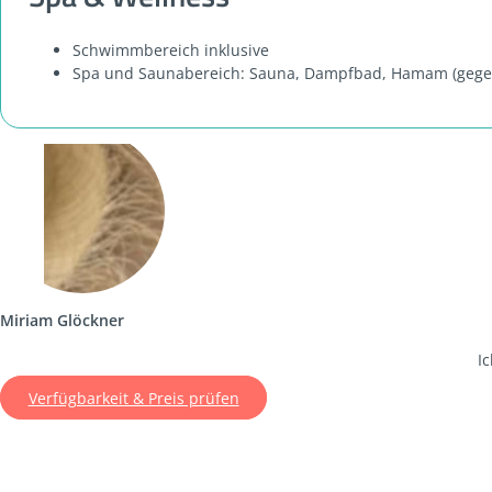
Schwimmbereich inklusive
Spa und Saunabereich: Sauna, Dampfbad, Hamam (gege
Miriam Glöckner
I
Verfügbarkeit & Preis prüfen