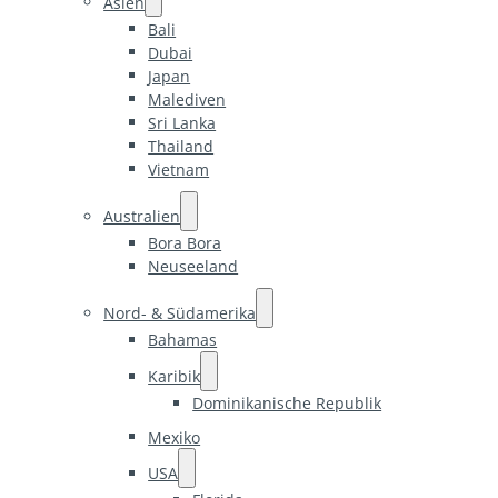
Asien
Bali
Dubai
Japan
Malediven
Sri Lanka
Thailand
Vietnam
Australien
Bora Bora
Neuseeland
Nord- & Südamerika
Bahamas
Karibik
Dominikanische Republik
Mexiko
USA