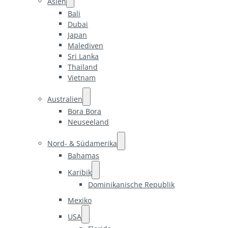
Asien
Bali
Dubai
Japan
Malediven
Sri Lanka
Thailand
Vietnam
Australien
Bora Bora
Neuseeland
Nord- & Südamerika
Bahamas
Karibik
Dominikanische Republik
Mexiko
USA