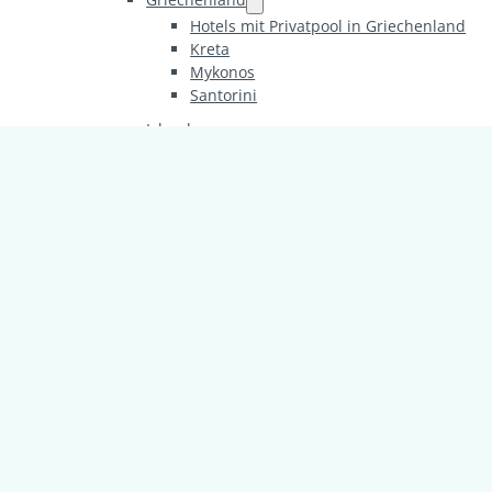
Hotels mit Privatpool in Griechenland
Kreta
Mykonos
Santorini
Island
Italien
Sizilien
Venedig
Kroatien
Malta
Norwegen
Portugal
Schweden
Spanien
Fuerteventura
Gran Canaria
Ibiza
Mallorca
Teneriffa