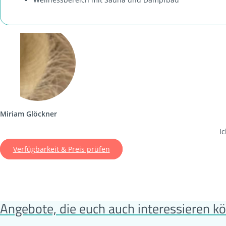
Miriam Glöckner
I
Verfügbarkeit & Preis prüfen
Angebote, die euch auch interessieren k