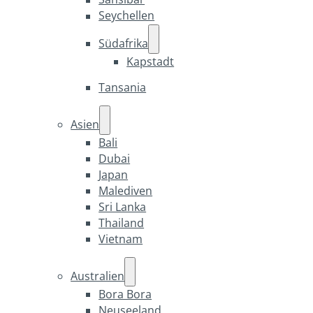
Seychellen
Südafrika
Kapstadt
Tansania
Asien
Bali
Dubai
Japan
Malediven
Sri Lanka
Thailand
Vietnam
Australien
Bora Bora
Neuseeland