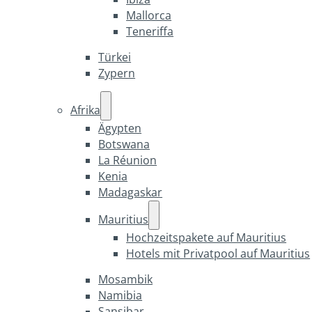
Mallorca
Teneriffa
Türkei
Zypern
Afrika
Ägypten
Botswana
La Réunion
Kenia
Madagaskar
Mauritius
Hochzeitspakete auf Mauritius
Hotels mit Privatpool auf Mauritius
Mosambik
Namibia
Sansibar