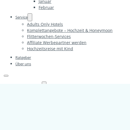
Januar
Februar
Service
Adults Only Hotels
Komplettangebote – Hochzeit & Honeymoon
Flitterwochen-Services
Affiliate Werbepartner werden
Hochzeitsreise mit Kind
Ratgeber
Über uns
Flitterwochen
Europa
Alpen
Deutschland
Frankreich
Korsika
Griechenland