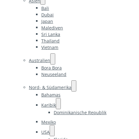
Asien
Bali
Dubai
Japan
Malediven
Sri Lanka
Thailand
Vietnam
Australien
Bora Bora
Neuseeland
Nord- & Südamerika
Bahamas
Karibik
Dominikanische Republik
Mexiko
USA